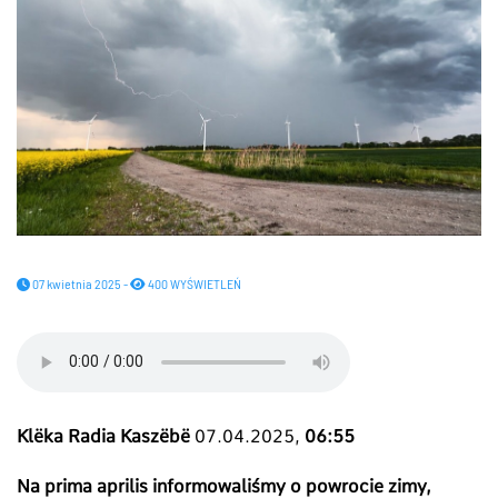
07 kwietnia 2025 -
400 WYŚWIETLEŃ
Klëka Radia Kaszëbë
07.04.2025,
06:55
Na prima aprilis informowaliśmy o powrocie zimy,