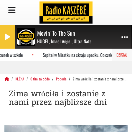
Movin' To The Sun
HUGEL, Imael Angel, Ultra Nate
unek w szkole
Szpital w Miastku na skraju upadku. Co czeka placówkę?
DZISIAJ
KLËKA
Ò tim sã gôdô
Pogoda
Zima wróciła i zostanie z nami przez najbliższe dni
Zima wróciła i zostanie z
nami przez najbliższe dni