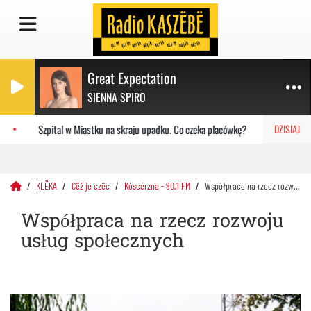
Great Expectation
SIENNA SPIRO
Szpital w Miastku na skraju upadku. Co czeka placówkę?
Gdańs
DZISIAJ
KLËKA
Cëż je czëc
Kòscérzna - 90.1 FM
Współpraca na rzecz rozwoju usług społecznych
Współpraca na rzecz rozwoju
usług społecznych