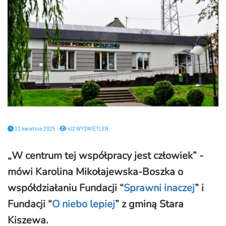
23 kwietnia 2025 -
412 WYŚWIETLEŃ
„
W centrum tej współpracy jest człowiek
”
-
mówi Karolina Mikołajewska-Boszka o
współdziałaniu Fundacji “
Sprawni inaczej
” i
Fundacji “
O niebo lepiej
” z gminą Stara
Kiszewa.