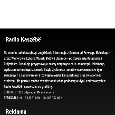
Radio Kaszëbë
Na stronie radiokaszebe.pl znajdziecie informacje z Kaszub: od Półwyspu Helskiego -
przez Wejherowo, Lębork, Słupsk, Bytów i Chojnice - po Szwajcarię Kaszubską i
Trójmiasto. Redakcja przygotowuje newsy dotyczące m.in. samorządu lokalnego,
wydarzeń kulturalnych, zdrowia i stylu życia oraz tematów społecznych, w tym
związanych z zachowaniem i rozwojem języka kaszubskiego oraz świadomości
etnicznej. Na portalu można również odsłuchać podcasty audycji emitowanych w
Radiu Kaszëbë i sprawdzić, co graliśmy.
STUDIO
| 81-229 Gdynia, ul. Mireckiego 12
REDAKCJA
| tel. +58 71 81 929, +48 605 952 922
Reklama