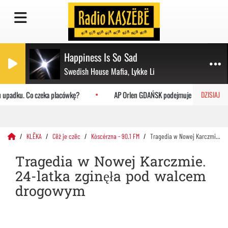
Happiness Is So Sad
Swedish House Mafia, Lykke Li
 upadku. Co czeka placówkę?
AP Orlen GDAŃSK podejmuje Uniwersytet Jag
DZISIAJ
KLËKA
Cëż je czëc
Kòscérzna - 90.1 FM
Tragedia w Nowej Karczmie. 24-latka zginęła pod walcem drogowym
Tragedia w Nowej Karczmie.
24-latka zginęła pod walcem
drogowym