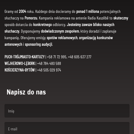
Gramy od
2004
roku. Każdego dnia docieramy do
ponad 1 miliona
potencjalnych
słuchaczy na
Pomorzu
. Kampania reklamowa na antenie Radia Kaszëbë to
skuteczny
sposób dotarcia do
konkretnego
odbiorcy.
Jesteśmy zawsze blisko naszych
słuchaczy
. Dysponujemy
doświadczonym zespołem
, który doradzi i zaplanuje
kampanię. Oferujemy emisję
spotów reklamowych
,
organizację konkursów
antenowych
i
sponsoring audycji
.
PUCK-TRÓJMIASTO-KARTUZY
| +58 71 72 995, +48 605 637 277
WEJHEROWO-LĘBORK
| +48 784 480 588
KOŚCIERZYNA-BYTÓW
| +48 505 029 974
Napisz do nas
(First name is required )