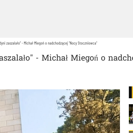
yni zaszalało" - Michał Miegoń o nadchodzącej "Nocy Stoczniowca"
szalało" - Michał Miegoń o nadch