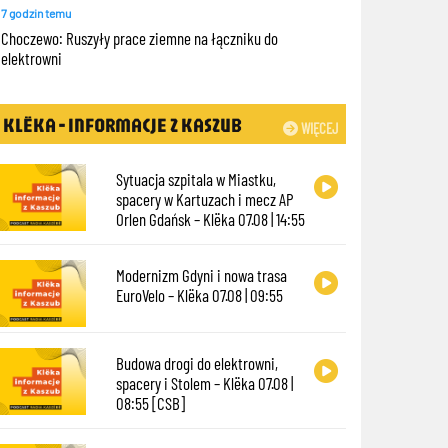
7 godzin temu
Choczewo: Ruszyły prace ziemne na łączniku do
elektrowni
KLËKA - INFORMACJE Z KASZUB
WIĘCEJ
Sytuacja szpitala w Miastku,
spacery w Kartuzach i mecz AP
Orlen Gdańsk – Klëka 07.08 | 14:55
Modernizm Gdyni i nowa trasa
EuroVelo – Klëka 07.08 | 09:55
Budowa drogi do elektrowni,
spacery i Stolem – Klëka 07.08 |
08:55 [CSB]