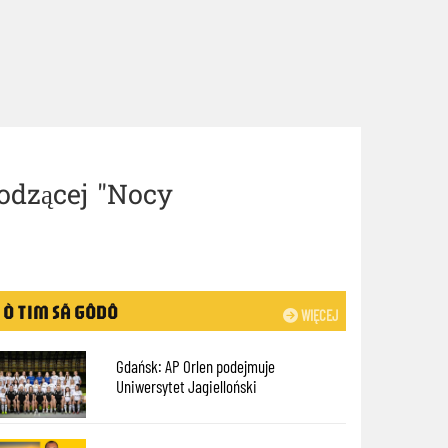
odzącej "Nocy
Ò TIM SÃ GÔDÔ
WIĘCEJ
Gdańsk: AP Orlen podejmuje
Uniwersytet Jagielloński