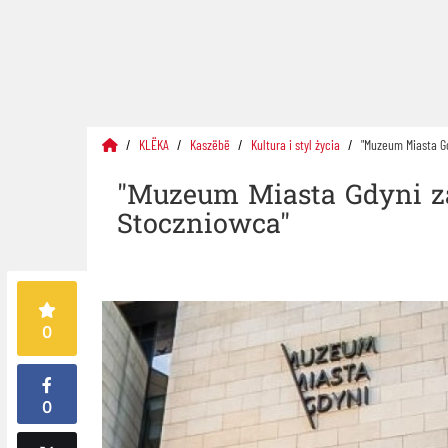
KLËKA
Kaszëbë
Kultura i styl życia
"Muzeum Miasta Gd
"Muzeum Miasta Gdyni za
Stoczniowca"
0
0