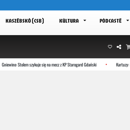
KASZËBSKÔ (CSB)
KÙLTURA
PÒDCASTË
ewino: Stolem szykuje się na mecz z KP Starogard Gdański
Kartuzy: Bezp