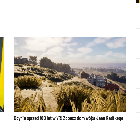
Gdynia sprzed 100 lat w VR! Zobacz dom wójta Jana Radtkego