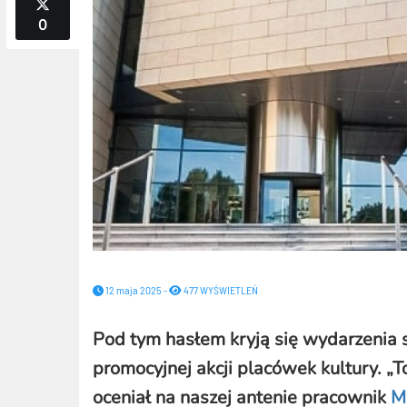
0
12 maja 2025 -
477 WYŚWIETLEŃ
Pod tym hasłem kryją się wydarzenia
promocyjnej akcji placówek kultury.
„
T
oceniał na naszej antenie pracownik
M