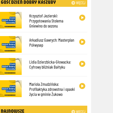
GOŚĆ DZIEŃ DOBRY KASZUBY
WIĘCEJ
Krzysztof Jezierski:
Przygotowania Stolema
Gniewino do sezonu
Arkadiusz Gawrych: Masterplan
Półwysep
Lidia Dzierzbicka-Głowacka:
Cyfrowy bliźniak Bałtyku
Mariola Zmudzińska:
Profilaktyka zdrowotna i opaski
życia w gminie Żukowo
NAJNOWSZE
WIĘCEJ