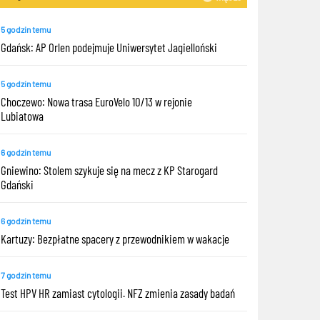
5 godzin temu
Gdańsk: AP Orlen podejmuje Uniwersytet Jagielloński
5 godzin temu
Choczewo: Nowa trasa EuroVelo 10/13 w rejonie
Lubiatowa
6 godzin temu
Gniewino: Stolem szykuje się na mecz z KP Starogard
Gdański
6 godzin temu
Kartuzy: Bezpłatne spacery z przewodnikiem w wakacje
7 godzin temu
Test HPV HR zamiast cytologii. NFZ zmienia zasady badań