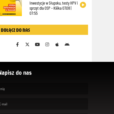
Inwestycje w Słupsku, testy HPV i
sprzęt dla OSP – Klëka 07.08 |
07:55
DOŁĄCZ DO NAS
Napisz do nas
rst name is required )
ail is required. )