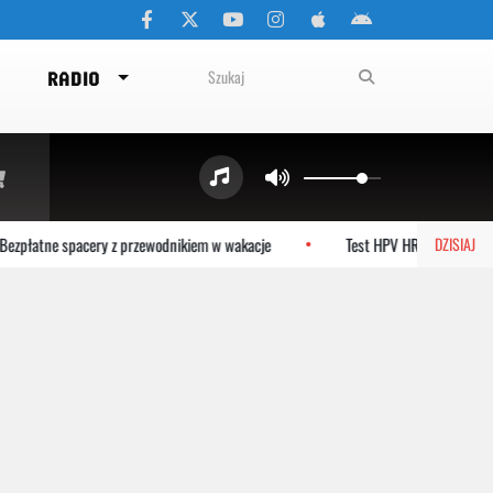
RADIO
łatne spacery z przewodnikiem w wakacje
Test HPV HR zamiast cytologii
DZISIAJ