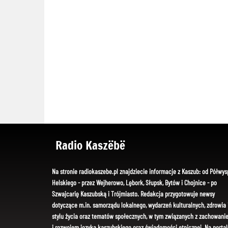
Radio Kaszëbë
Na stronie radiokaszebe.pl znajdziecie informacje z Kaszub: od Półwys
Helskiego - przez Wejherowo, Lębork, Słupsk, Bytów i Chojnice - po
Szwajcarię Kaszubską i Trójmiasto. Redakcja przygotowuje newsy
dotyczące m.in. samorządu lokalnego, wydarzeń kulturalnych, zdrowia 
stylu życia oraz tematów społecznych, w tym związanych z zachowani
i rozwojem języka kaszubskiego oraz świadomości etnicznej. Na portal