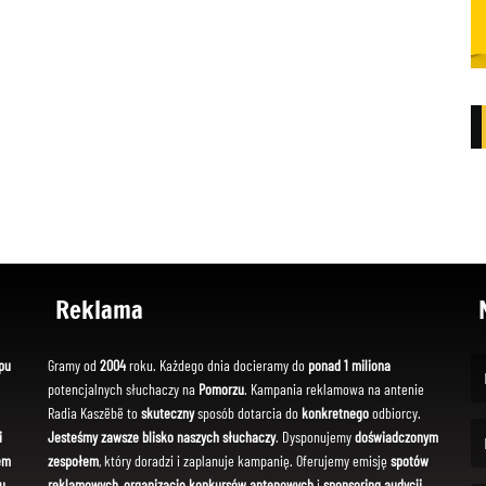
Reklama
pu
Gramy od
2004
roku. Każdego dnia docieramy do
ponad 1 miliona
potencjalnych słuchaczy na
Pomorzu
. Kampania reklamowa na antenie
(Fi
Radia Kaszëbë to
skuteczny
sposób dotarcia do
konkretnego
odbiorcy.
i
Jesteśmy zawsze blisko naszych słuchaczy
. Dysponujemy
doświadczonym
em
zespołem
, który doradzi i zaplanuje kampanię. Oferujemy emisję
spotów
(Em
u
reklamowych
,
organizację konkursów antenowych
i
sponsoring audycji
.