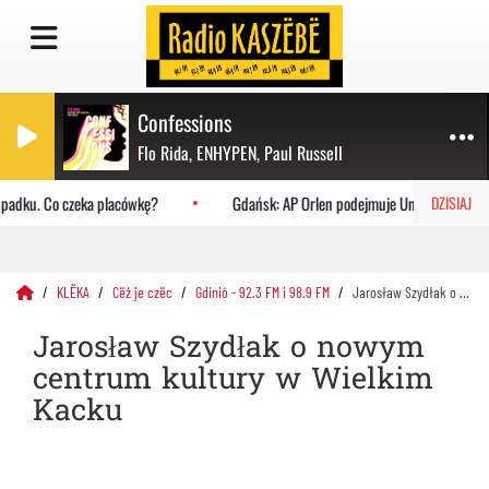
Confessions
Flo Rida, ENHYPEN, Paul Russell
padku. Co czeka placówkę?
Gdańsk: AP Orlen podejmuje Uniwersytet Jagie
DZISIAJ
KLËKA
Cëż je czëc
Gdiniô - 92.3 FM i 98.9 FM
Jarosław Szydłak o nowym centrum kultury w Wielkim Kacku
Jarosław Szydłak o nowym
centrum kultury w Wielkim
Kacku