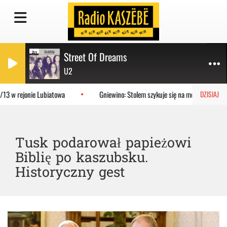
Street Of Dreams
U2
3 w rejonie Lubiatowa
Gniewino: Stolem szykuje się na mecz z KP Staro
DZISIAJ
Tusk podarował papieżowi
Biblię po kaszubsku.
Historyczny gest