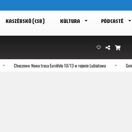
KASZËBSKÔ (CSB)
KÙLTURA
PÒDCASTË
Choczewo: Nowa trasa EuroVelo 10/13 w rejonie Lubiatowa
Gniewin