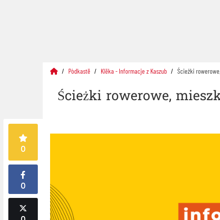
Pòdkastë
Klëka - Informacje z Kaszub
Ścieżki rowerowe,
Ścieżki rowerowe, mieszka
0
0
0