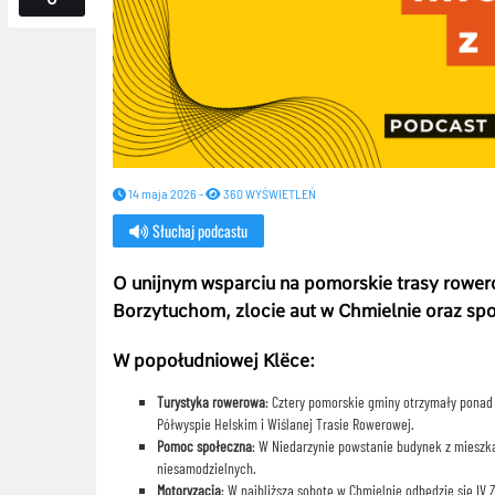
14 maja 2026 -
360 WYŚWIETLEŃ
Słuchaj podcastu
O unijnym wsparciu na pomorskie trasy row
Borzytuchom, zlocie aut w Chmielnie oraz sp
W popołudniowej Klëce:
Turystyka rowerowa
: Cztery pomorskie gminy otrzymały ponad
Półwyspie Helskim i Wiślanej Trasie Rowerowej.
Pomoc społeczna
: W Niedarzynie powstanie budynek z miesz
niesamodzielnych.
Motoryzacja
: W najbliższą sobotę w Chmielnie odbędzie się 