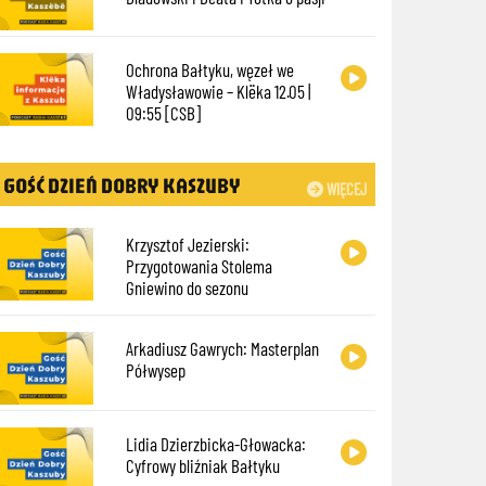
Ochrona Bałtyku, węzeł we
Władysławowie – Klëka 12.05 |
09:55 [CSB]
GOŚĆ DZIEŃ DOBRY KASZUBY
WIĘCEJ
Krzysztof Jezierski:
Przygotowania Stolema
Gniewino do sezonu
Arkadiusz Gawrych: Masterplan
Półwysep
Lidia Dzierzbicka-Głowacka:
Cyfrowy bliźniak Bałtyku