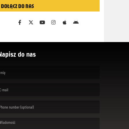
DOŁĄCZ DO NAS
Napisz do nas
rst name is required )
ail is required. )