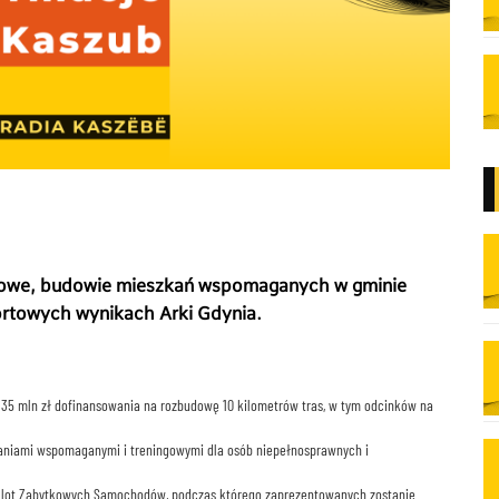
erowe, budowie mieszkań wspomaganych w gminie
ortowych wynikach Arki Gdynia.
 35 mln zł dofinansowania na rozbudowę 10 kilometrów tras, w tym odcinków na
kaniami wspomaganymi i treningowymi dla osób niepełnosprawnych i
IV Zlot Zabytkowych Samochodów, podczas którego zaprezentowanych zostanie