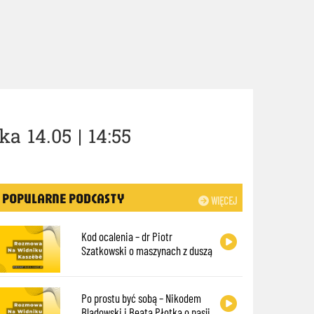
a 14.05 | 14:55
POPULARNE PODCASTY
WIĘCEJ
Kod ocalenia – dr Piotr
Szatkowski o maszynach z duszą
Po prostu być sobą – Nikodem
Bladowski i Beata Płotka o pasji