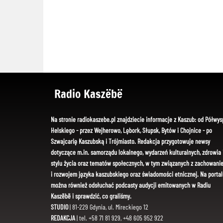
Radio Kaszëbë
Na stronie radiokaszebe.pl znajdziecie informacje z Kaszub: od Półwys
Helskiego - przez Wejherowo, Lębork, Słupsk, Bytów i Chojnice - po
Szwajcarię Kaszubską i Trójmiasto. Redakcja przygotowuje newsy
dotyczące m.in. samorządu lokalnego, wydarzeń kulturalnych, zdrowia 
stylu życia oraz tematów społecznych, w tym związanych z zachowani
i rozwojem języka kaszubskiego oraz świadomości etnicznej. Na portal
można również odsłuchać podcasty audycji emitowanych w Radiu
Kaszëbë i sprawdzić, co graliśmy.
STUDIO
| 81-229 Gdynia, ul. Mireckiego 12
REDAKCJA
| tel. +58 71 81 929, +48 605 952 922