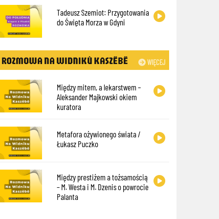
Tadeusz Szemiot: Przygotowania
do Święta Morza w Gdyni
ROZMOWA NA WIDNIKÙ KASZËBË
WIĘCEJ
Między mitem, a lekarstwem –
Aleksander Majkowski okiem
kuratora
Metafora ożywionego świata /
Łukasz Puczko
Między prestiżem a tożsamością
– M. Westa i M. Dzenis o powrocie
Palanta