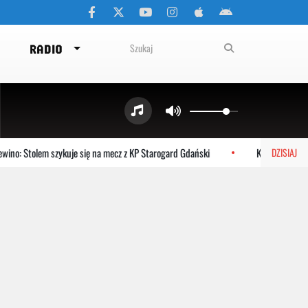
RADIO
o: Stolem szykuje się na mecz z KP Starogard Gdański
Kartuzy: Bezpłatn
DZISIAJ