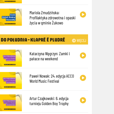
Mariola Zmudzińska:
Profilaktyka zdrowotna i opaski
życia w gminie Żukowo
DO POŁUDNIA - KLAPRË Ë PLUDRË
WIĘCEJ
Katarzyna Węgrzyn: Zamki i
pałace na weekend
Paweł Nowak: 24. edycja ACCO
World Music Festival
Artur Czajkowski: 6. edycja
turnieju Golden Boy Trophy