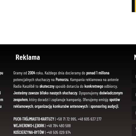
Reklama
pu
Gramy od
2004
roku. Każdego dnia docieramy do
ponad 1 miliona
potencjalnych słuchaczy na
Pomorzu
. Kampania reklamowa na antenie
(Fi
Radia Kaszëbë to
skuteczny
sposób dotarcia do
konkretnego
odbiorcy.
i
Jesteśmy zawsze blisko naszych słuchaczy
. Dysponujemy
doświadczonym
em
zespołem
, który doradzi i zaplanuje kampanię. Oferujemy emisję
spotów
(Em
u
reklamowych
,
organizację konkursów antenowych
i
sponsoring audycji
.
PUCK-TRÓJMIASTO-KARTUZY
| +58 71 72 995, +48 605 637 277
WEJHEROWO-LĘBORK
| +48 784 480 588
KOŚCIERZYNA-BYTÓW
| +48 505 029 974