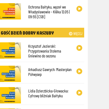
Ochrona Bałtyku, węzeł we
Władysławowie – Klëka 12.05 |
09:55 [CSB]
GOŚĆ DZIEŃ DOBRY KASZUBY
WIĘCEJ
Krzysztof Jezierski:
Przygotowania Stolema
Gniewino do sezonu
Arkadiusz Gawrych: Masterplan
Półwysep
Lidia Dzierzbicka-Głowacka:
Cyfrowy bliźniak Bałtyku