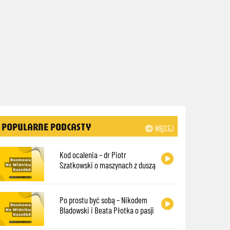
POPULARNE PODCASTY
WIĘCEJ
Kod ocalenia – dr Piotr
Szatkowski o maszynach z duszą
Po prostu być sobą – Nikodem
Bladowski i Beata Płotka o pasji