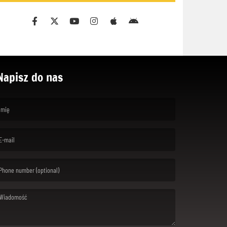
Napisz do nas
rst name is required )
ail is required. )