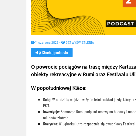
11 czerwca 2026 -
373 WYŚWIETLENIA
Słuchaj podcastu
O powrocie pociągów na trasę między Kartuz
obiekty rekreacyjne w Rumi oraz Festiwalu U
W popołudniowej Klëce:
Kolej
: W niedzielę wejdzie w życie letni rozkład jazdy, który 
PKM.
Inwestycje
: Samorząd Rumi podpisał umowy na budowę i modern
milionów złotych.
Rozrywka
: W Lęborku jutro rozpocznie się dwudniowy Festiwal 