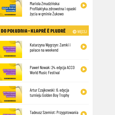
Mariola Zmudzińska:
Profilaktyka zdrowotna i opaski
życia w gminie Żukowo
DO POŁUDNIA - KLAPRË Ë PLUDRË
WIĘCEJ
Katarzyna Węgrzyn: Zamki i
pałace na weekend
Paweł Nowak: 24. edycja ACCO
World Music Festival
Artur Czajkowski: 6. edycja
turnieju Golden Boy Trophy
Tadeusz Szemiot: Przygotowania