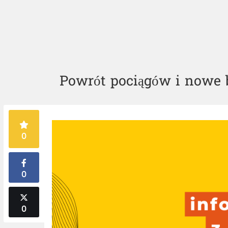
Powrót pociągów i nowe b
0
0
0