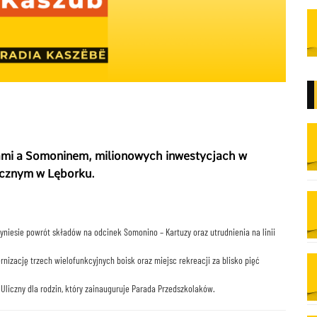
ami a Somoninem, milionowych inwestycjach w
licznym w Lęborku.
przyniesie powrót składów na odcinek Somonino – Kartuzy oraz utrudnienia na linii
izację trzech wielofunkcyjnych boisk oraz miejsc rekreacji za blisko pięć
Uliczny dla rodzin, który zainauguruje Parada Przedszkolaków.