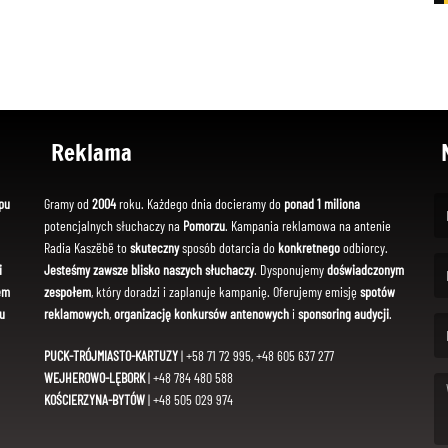
Reklama
pu
Gramy od
2004
roku. Każdego dnia docieramy do
ponad 1 miliona
potencjalnych słuchaczy na
Pomorzu
. Kampania reklamowa na antenie
(Fi
Radia Kaszëbë to
skuteczny
sposób dotarcia do
konkretnego
odbiorcy.
i
Jesteśmy zawsze blisko naszych słuchaczy
. Dysponujemy
doświadczonym
em
zespołem
, który doradzi i zaplanuje kampanię. Oferujemy emisję
spotów
(Em
u
reklamowych
,
organizację konkursów antenowych
i
sponsoring audycji
.
PUCK-TRÓJMIASTO-KARTUZY
| +58 71 72 995, +48 605 637 277
WEJHEROWO-LĘBORK
| +48 784 480 588
KOŚCIERZYNA-BYTÓW
| +48 505 029 974