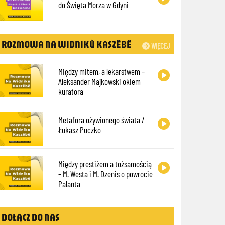
do Święta Morza w Gdyni
ROZMOWA NA WIDNIKÙ KASZËBË
WIĘCEJ
Między mitem, a lekarstwem –
Aleksander Majkowski okiem
kuratora
Metafora ożywionego świata /
Łukasz Puczko
Między prestiżem a tożsamością
– M. Westa i M. Dzenis o powrocie
Palanta
DOŁĄCZ DO NAS