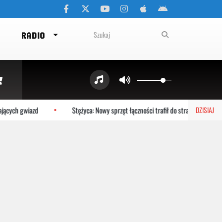
RADIO
cych gwiazd
Stężyca: Nowy sprzęt łączności trafił do strażaków z OSP
DZISIAJ