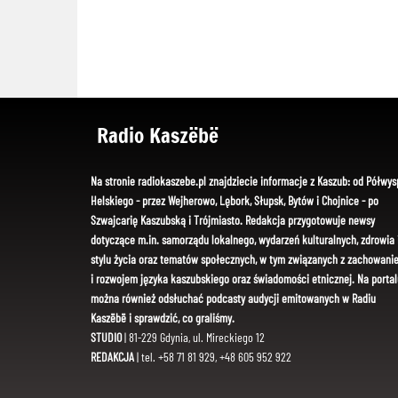
Radio Kaszëbë
Na stronie radiokaszebe.pl znajdziecie informacje z Kaszub: od Półwys
Helskiego - przez Wejherowo, Lębork, Słupsk, Bytów i Chojnice - po
Szwajcarię Kaszubską i Trójmiasto. Redakcja przygotowuje newsy
dotyczące m.in. samorządu lokalnego, wydarzeń kulturalnych, zdrowia 
stylu życia oraz tematów społecznych, w tym związanych z zachowani
i rozwojem języka kaszubskiego oraz świadomości etnicznej. Na portal
można również odsłuchać podcasty audycji emitowanych w Radiu
Kaszëbë i sprawdzić, co graliśmy.
STUDIO
| 81-229 Gdynia, ul. Mireckiego 12
REDAKCJA
| tel. +58 71 81 929, +48 605 952 922