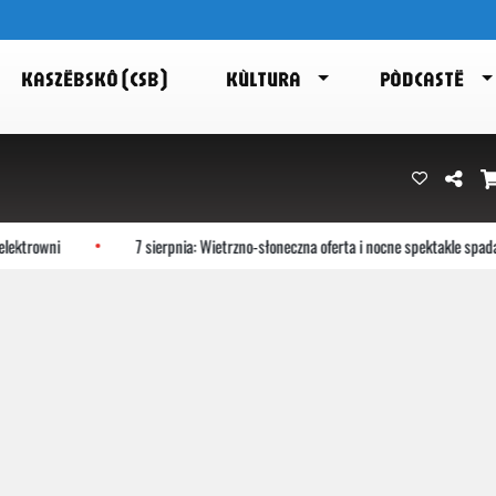
KASZËBSKÔ (CSB)
KÙLTURA
PÒDCASTË
trowni
7 sierpnia: Wietrzno-słoneczna oferta i nocne spektakle spadają