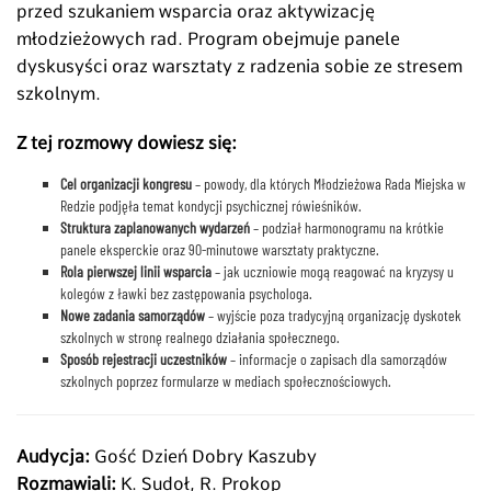
przed szukaniem wsparcia oraz aktywizację
młodzieżowych rad. Program obejmuje panele
dyskusyści oraz warsztaty z radzenia sobie ze stresem
szkolnym.
Z tej rozmowy dowiesz się:
Cel organizacji kongresu
– powody, dla których Młodzieżowa Rada Miejska w
Redzie podjęła temat kondycji psychicznej rówieśników.
Struktura zaplanowanych wydarzeń
– podział harmonogramu na krótkie
panele eksperckie oraz 90-minutowe warsztaty praktyczne.
Rola pierwszej linii wsparcia
– jak uczniowie mogą reagować na kryzysy u
kolegów z ławki bez zastępowania psychologa.
Nowe zadania samorządów
– wyjście poza tradycyjną organizację dyskotek
szkolnych w stronę realnego działania społecznego.
Sposób rejestracji uczestników
– informacje o zapisach dla samorządów
szkolnych poprzez formularze w mediach społecznościowych.
Audycja:
Gość Dzień Dobry Kaszuby
Rozmawiali:
K. Sudoł, R. Prokop