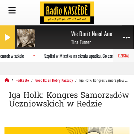
We Don't Need Another Hero
Tina Turner
cunek w szkole
Szpital w Miastku na skraju upadku. Co czeka placówkę?
DZISIAJ
Pòdkastë
Gość Dzień Dobry Kaszuby
Iga Holk: Kongres Samorządów Uczniowskich w Redzie
Iga Holk: Kongres Samorządów
Uczniowskich w Redzie