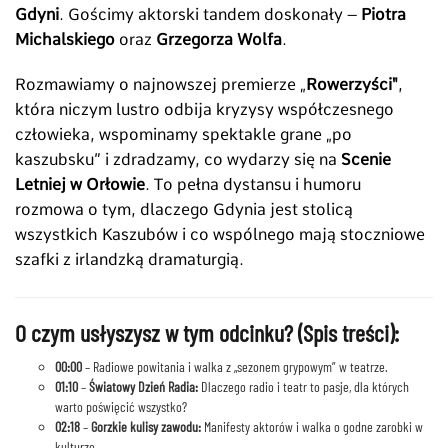
Gdyni
. Gościmy aktorski tandem doskonały –
Piotra
Michalskiego
oraz
Grzegorza Wolfa
.
Rozmawiamy o najnowszej premierze „
Rowerzyści"
,
która niczym lustro odbija kryzysy współczesnego
człowieka, wspominamy spektakle grane „po
kaszubsku” i zdradzamy, co wydarzy się na
Scenie
Letniej w Orłowie
. To pełna dystansu i humoru
rozmowa o tym, dlaczego Gdynia jest stolicą
wszystkich Kaszubów i co wspólnego mają stoczniowe
szafki z irlandzką dramaturgią.
O czym usłyszysz w tym odcinku? (Spis treści):
00:00
– Radiowe powitania i walka z „sezonem grypowym” w teatrze.
01:10
–
Światowy Dzień Radia:
Dlaczego radio i teatr to pasje, dla których
warto poświęcić wszystko?
02:18
–
Gorzkie kulisy zawodu:
Manifesty aktorów i walka o godne zarobki w
kulturze.