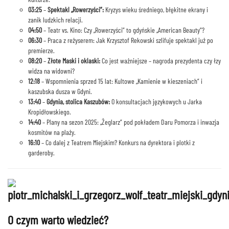
03:25
–
Spektakl „Rowerzyści”:
Kryzys wieku średniego, błękitne ekrany i
zanik ludzkich relacji.
04:50
– Teatr vs. Kino: Czy „Rowerzyści” to gdyńskie „American Beauty”?
06:30
– Praca z reżyserem: Jak Krzysztof Rekowski szlifuje spektakl już po
premierze.
08:20
–
Złote Maski i oklaski:
Co jest ważniejsze – nagroda prezydenta czy łzy
widza na widowni?
12:18
– Wspomnienia sprzed 15 lat: Kultowe „Kamienie w kieszeniach” i
kaszubska dusza w Gdyni.
13:40
–
Gdynia, stolica Kaszubów:
O konsultacjach językowych u Jarka
Kropidłowskiego.
14:40
– Plany na sezon 2025: „Żeglarz” pod pokładem Daru Pomorza i inwazja
kosmitów na plaży.
16:10
– Co dalej z Teatrem Miejskim? Konkurs na dyrektora i plotki z
garderoby.
O czym warto wiedzieć?