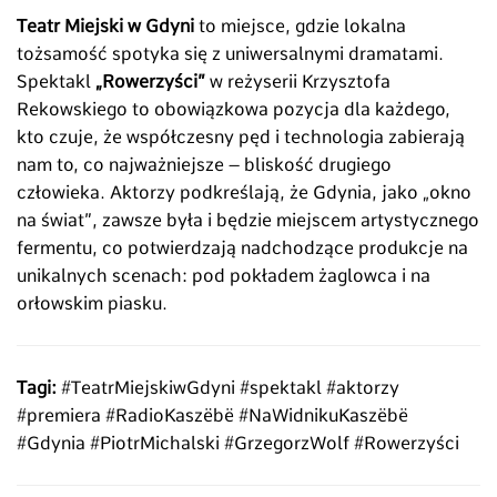
Teatr Miejski w Gdyni
to miejsce, gdzie lokalna
tożsamość spotyka się z uniwersalnymi dramatami.
Spektakl
„Rowerzyści”
w reżyserii Krzysztofa
Rekowskiego to obowiązkowa pozycja dla każdego,
kto czuje, że współczesny pęd i technologia zabierają
nam to, co najważniejsze – bliskość drugiego
człowieka. Aktorzy podkreślają, że Gdynia, jako „okno
na świat”, zawsze była i będzie miejscem artystycznego
fermentu, co potwierdzają nadchodzące produkcje na
unikalnych scenach: pod pokładem żaglowca i na
orłowskim piasku.
Tagi:
#TeatrMiejskiwGdyni #spektakl #aktorzy
#premiera #RadioKaszëbë #NaWidnikuKaszëbë
#Gdynia #PiotrMichalski #GrzegorzWolf #Rowerzyści