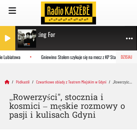
und What I'm Looking For
e Lubiatowa
Gniewino: Stolem szykuje się na mecz z KP Starogard Gdańsk
DZISIAJ
Pòdkastë
Czwartkowe obiady z Teatrem Miejskim w Gdyni
„Rowerzyści", stocznia i kosmici – męskie rozmowy o pasji i kulisach Gdyni
„Rowerzyści", stocznia i
kosmici – męskie rozmowy o
pasji i kulisach Gdyni