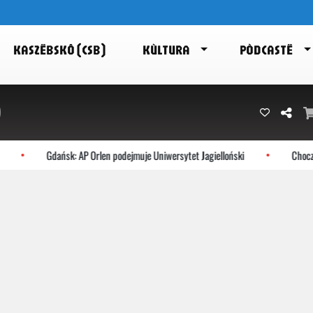
KASZËBSKÔ (CSB)
KÙLTURA
PÒDCASTË
)
Gdańsk: AP Orlen podejmuje Uniwersytet Jagielloński
Choczewo: N