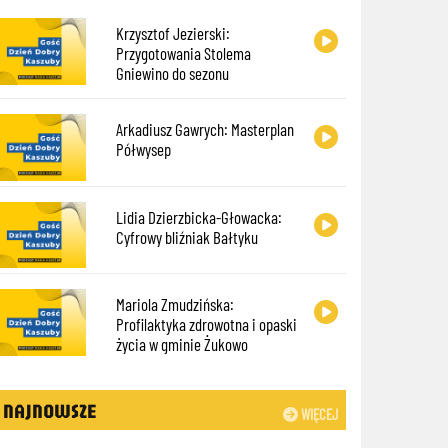
Krzysztof Jezierski:
Przygotowania Stolema
Gniewino do sezonu
Arkadiusz Gawrych: Masterplan
Półwysep
Lidia Dzierzbicka-Głowacka:
Cyfrowy bliźniak Bałtyku
Mariola Zmudzińska:
Profilaktyka zdrowotna i opaski
życia w gminie Żukowo
NAJNOWSZE
WIĘCEJ