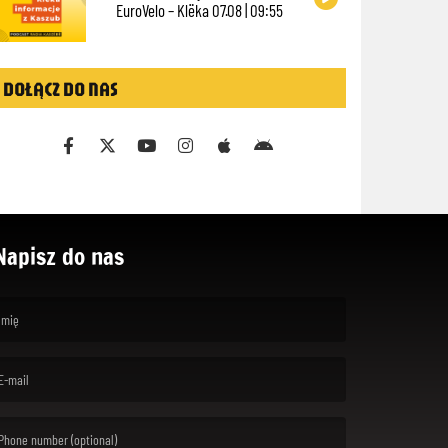
EuroVelo – Klëka 07.08 | 09:55
DOŁĄCZ DO NAS
Napisz do nas
rst name is required )
ail is required. )