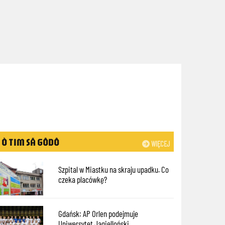
Ò TIM SÃ GÔDÔ
WIĘCEJ
Szpital w Miastku na skraju upadku. Co
czeka placówkę?
Gdańsk: AP Orlen podejmuje
Uniwersytet Jagielloński