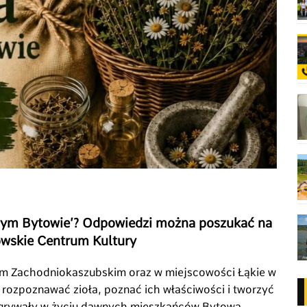
wnym Bytowie’? Odpowiedzi można poszukać na
owskie Centrum Kultury
eum Zachodniokaszubskim oraz w miejscowości Łąkie w
 rozpoznawać zioła, poznać ich właściwości i tworzyć
odgrywały w życiu dawnych mieszkańców Bytowa.