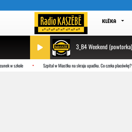
KLËKA
3_B4 Weekend (powtorka
w szkole
Szpital w Miastku na skraju upadku. Co czeka placówkę?