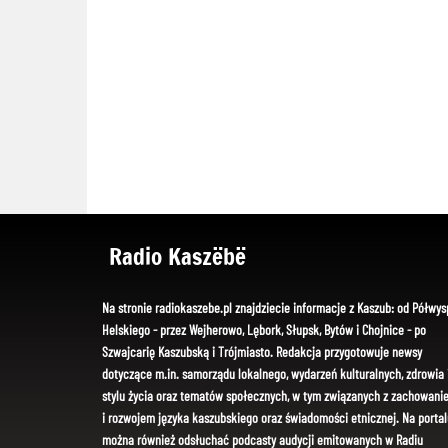
Radio Kaszëbë
Na stronie radiokaszebe.pl znajdziecie informacje z Kaszub: od Półwys
Helskiego - przez Wejherowo, Lębork, Słupsk, Bytów i Chojnice - po
Szwajcarię Kaszubską i Trójmiasto. Redakcja przygotowuje newsy
dotyczące m.in. samorządu lokalnego, wydarzeń kulturalnych, zdrowia 
stylu życia oraz tematów społecznych, w tym związanych z zachowani
i rozwojem języka kaszubskiego oraz świadomości etnicznej. Na portal
można również odsłuchać podcasty audycji emitowanych w Radiu