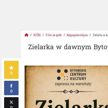
KLËKA
Ò tim sã gôdô
Najpopularniejsze
Zielarka w d
Zielarka w dawnym Bytowi
0
0
0