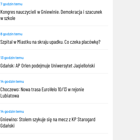
7 godzin temu
Kongres nauczycieli w Gniewinie. Demokracja i szacunek
w szkole
8 godzin temu
Szpital w Miastku na skraju upadku. Co czeka placówkę?
13 godzin temu
Gdańsk: AP Orlen podejmuje Uniwersytet Jagielloński
14 godzin temu
Choczewo: Nowa trasa EuroVelo 10/13 w rejonie
Lubiatowa
14 godzin temu
Gniewino: Stolem szykuje się na mecz z KP Starogard
Gdański