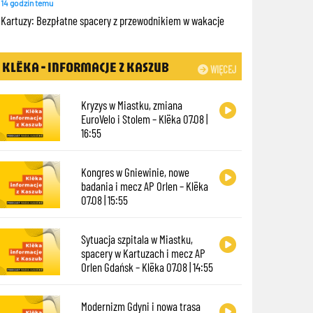
14 godzin temu
Kartuzy: Bezpłatne spacery z przewodnikiem w wakacje
KLËKA - INFORMACJE Z KASZUB
WIĘCEJ
Kryzys w Miastku, zmiana
EuroVelo i Stolem – Klëka 07.08 |
16:55
Kongres w Gniewinie, nowe
badania i mecz AP Orlen – Klëka
07.08 | 15:55
Sytuacja szpitala w Miastku,
spacery w Kartuzach i mecz AP
Orlen Gdańsk – Klëka 07.08 | 14:55
Modernizm Gdyni i nowa trasa