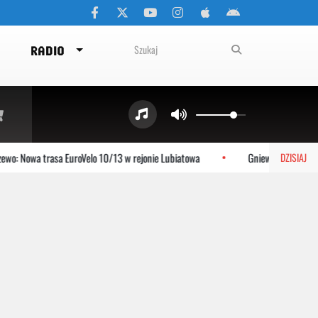
RADIO
owa trasa EuroVelo 10/13 w rejonie Lubiatowa
Gniewino: Stolem szykuje
DZISIAJ