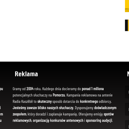
Reklama
pu
Gramy od
2004
roku. Każdego dnia docieramy do
ponad 1 miliona
potencjalnych słuchaczy na
Pomorzu
. Kampania reklamowa na antenie
(Fi
Radia Kaszëbë to
skuteczny
sposób dotarcia do
konkretnego
odbiorcy.
i
Jesteśmy zawsze blisko naszych słuchaczy
. Dysponujemy
doświadczonym
em
zespołem
, który doradzi i zaplanuje kampanię. Oferujemy emisję
spotów
(Em
u
reklamowych
,
organizację konkursów antenowych
i
sponsoring audycji
.