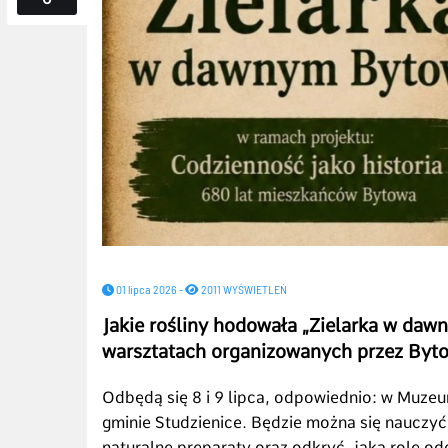
01 lipca 2026 -
2011 WYŚWIETLEŃ
Jakie rośliny hodowała „Zielarka w da
warsztatach organizowanych przez Byt
Odbędą się 8 i 9 lipca, odpowiednio: w Muz
gminie Studzienice. Będzie można się nauczyć
naturalne preparaty oraz odkryć, jaką rolę 