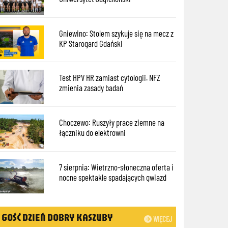
Gniewino: Stolem szykuje się na mecz z
KP Starogard Gdański
Test HPV HR zamiast cytologii. NFZ
zmienia zasady badań
Choczewo: Ruszyły prace ziemne na
łączniku do elektrowni
7 sierpnia: Wietrzno-słoneczna oferta i
nocne spektakle spadających gwiazd
GOŚĆ DZIEŃ DOBRY KASZUBY
WIĘCEJ