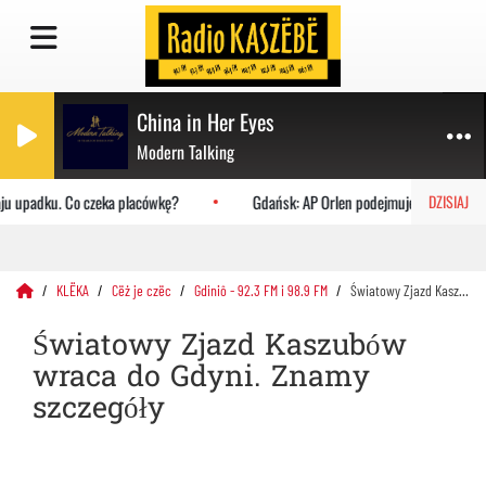
China in Her Eyes
Modern Talking
ju upadku. Co czeka placówkę?
Gdańsk: AP Orlen podejmuje Uniwersytet J
DZISIAJ
KLËKA
Cëż je czëc
Gdiniô - 92.3 FM i 98.9 FM
Światowy Zjazd Kaszubów wraca do Gdyni. Znamy szczegóły
Światowy Zjazd Kaszubów
wraca do Gdyni. Znamy
szczegóły