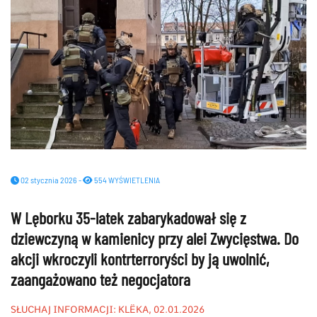
02 stycznia 2026 -
554 WYŚWIETLENIA
W Lęborku 35-latek zabarykadował się z
dziewczyną w kamienicy przy alei Zwycięstwa. Do
akcji wkroczyli kontrterroryści by ją uwolnić,
zaangażowano też negocjatora
SŁUCHAJ INFORMACJI: KLËKA, 02.01.2026