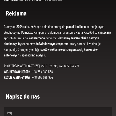
Reklama
Gramy od
2004
roku. Każdego dnia docieramy do
ponad 1 miliona
potencjalnych
słuchaczy na
Pomorzu
. Kampania reklamowa na antenie Radia Kaszëbë to
skuteczny
sposób dotarcia do
konkretnego
odbiorcy.
Jesteśmy zawsze blisko naszych
słuchaczy
. Dysponujemy
doświadczonym zespołem
, który doradzi i zaplanuje
kampanię. Oferujemy emisję
spotów reklamowych
,
organizację konkursów
antenowych
i
sponsoring audycji
.
PUCK-TRÓJMIASTO-KARTUZY
| +58 71 72 995, +48 605 637 277
WEJHEROWO-LĘBORK
| +48 784 480 588
KOŚCIERZYNA-BYTÓW
| +48 505 029 974
Napisz do nas