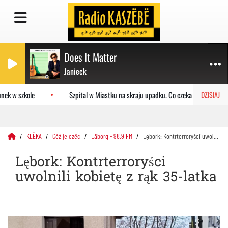
Does It Matter
Janieck
ek w szkole
Szpital w Miastku na skraju upadku. Co czeka placówkę?
DZISIAJ
KLËKA
Cëż je czëc
Lãborg - 98.9 FM
Lębork: Kontrterroryści uwolnili kobietę z rąk 35-latka
Lębork: Kontrterroryści
uwolnili kobietę z rąk 35-latka