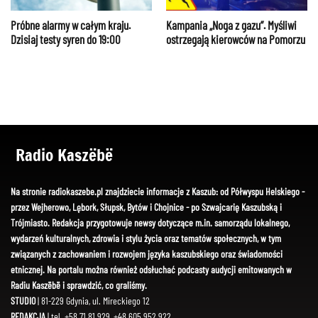
Kampania „Noga z gazu”. Myśliwi
Próbne alarmy w całym kraju.
ostrzegają kierowców na Pomorzu
Dzisiaj testy syren do 19:00
Radio Kaszëbë
Na stronie radiokaszebe.pl znajdziecie informacje z Kaszub: od Półwyspu Helskiego -
przez Wejherowo, Lębork, Słupsk, Bytów i Chojnice - po Szwajcarię Kaszubską i
Trójmiasto. Redakcja przygotowuje newsy dotyczące m.in. samorządu lokalnego,
wydarzeń kulturalnych, zdrowia i stylu życia oraz tematów społecznych, w tym
związanych z zachowaniem i rozwojem języka kaszubskiego oraz świadomości
etnicznej. Na portalu można również odsłuchać podcasty audycji emitowanych w
Radiu Kaszëbë i sprawdzić, co graliśmy.
STUDIO
| 81-229 Gdynia, ul. Mireckiego 12
REDAKCJA
| tel. +58 71 81 929, +48 605 952 922