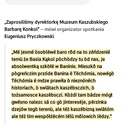
„Zaprosiliśmy dyrektorkę Muzeum Kaszubskiego
Barbarę Konkol"
– mówi organizator spotkania
Eugeniusz Pryczkowski
.
„Më jesmë òsoblëwé baro rôd na to zéńdzenié
temù że Basia Kąkol pòchòdzy tu òd nas, je
absolwentką szkòłë w Baninie. Mieszkô na
pògreńczim przóde Banina ë Tëchómia, nowégò
Tëchómia ë mdze prawiła ò nieznónëch
historiach, ò swiãtach kaszëbsczich, ò
tożsamosce kaszëbsczi. Kòżdi tam bãdze mógł
gwësno nalezc sã co gò jinteresëje, përzinka
dzejów tegò terenù, ale téż kaszëbizną swiãtóm
ale téż tim wespółżëcém tëlù môlowich lëdzy."