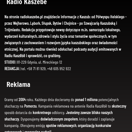
Radio Kaszëbë
Na stronie radiokaszebe.pl znajdziecie informacje z Kaszub: od Półwyspu Helskiego -
przez Wejherowo, Lębork, Słupsk, Bytów i Chojnice - po Szwajcarię Kaszubską i
Trójmiasto. Redakcja przygotowuje newsy dotyczące m.in. samorządu lokalnego,
wydarzeń kulturalnych, zdrowia i stylu życia oraz tematów społecznych, w tym
związanych z zachowaniem i rozwojem języka kaszubskiego oraz świadomości
etnicznej. Na portalu można również odsłuchać podcasty audycji emitowanych w
Radiu Kaszëbë i sprawdzić, co graliśmy.
STUDIO
| 81-229 Gdynia, ul. Mireckiego 12
REDAKCJA
| tel. +58 71 81 929, +48 605 952 922
Reklama
Gramy od
2004
roku. Każdego dnia docieramy do
ponad 1 miliona
potencjalnych
słuchaczy na
Pomorzu
. Kampania reklamowa na antenie Radia Kaszëbë to
skuteczny
sposób dotarcia do
konkretnego
odbiorcy.
Jesteśmy zawsze blisko naszych
słuchaczy
. Dysponujemy
doświadczonym zespołem
, który doradzi i zaplanuje
kampanię. Oferujemy emisję
spotów reklamowych
,
organizację konkursów
antenowych
i
sponsoring audycji
.