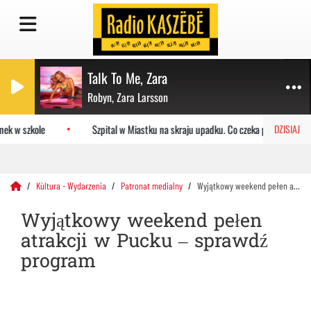
Talk To Me, Zara
Robyn, Zara Larsson
k w szkole
Szpital w Miastku na skraju upadku. Co czeka placówkę?
DZISIAJ
Kùltura - Wydarzenia
Patronat medialny
Wyjątkowy weekend pełen atrakcji w Pucku – sprawdź program
Wyjątkowy weekend pełen
atrakcji w Pucku – sprawdź
program