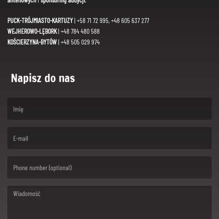
PUCK-TRÓJMIASTO-KARTUZY
| +58 71 72 995, +48 605 637 277
WEJHEROWO-LĘBORK
| +48 784 480 588
KOŚCIERZYNA-BYTÓW
| +48 505 029 974
Napisz do nas
(First name is required )
(Email is required. )