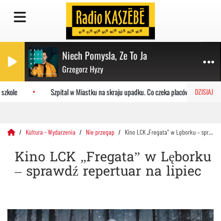
Niech Pomysla, Ze To Ja
Grzegorz Hyzy
ole
Szpital w Miastku na skraju upadku. Co czeka placówkę?
DZISIAJ
Kùltura - Wydarzenia
Nie przegap
Kino LCK „Fregata” w Lęborku – sprawdź repertuar na lipiec
Kino LCK „Fregata” w Lęborku
– sprawdź repertuar na lipiec