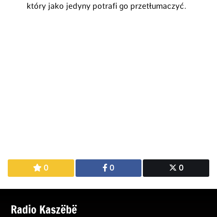
który jako jedyny potrafi go przetłumaczyć.
0
0
0
Radio Kaszëbë