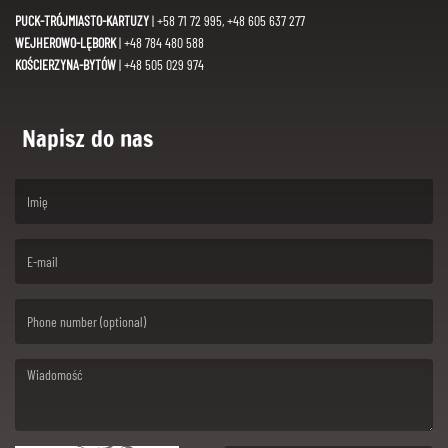
PUCK-TRÓJMIASTO-KARTUZY
| +58 71 72 995, +48 605 637 277
WEJHEROWO-LĘBORK
| +48 784 480 588
KOŚCIERZYNA-BYTÓW
| +48 505 029 974
Napisz do nas
(First name is required )
(Email is required. )
(Message is required. )