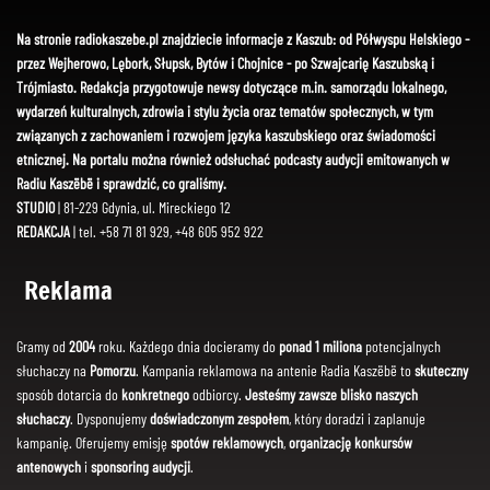
Na stronie radiokaszebe.pl znajdziecie informacje z Kaszub: od Półwyspu Helskiego -
przez Wejherowo, Lębork, Słupsk, Bytów i Chojnice - po Szwajcarię Kaszubską i
Trójmiasto. Redakcja przygotowuje newsy dotyczące m.in. samorządu lokalnego,
wydarzeń kulturalnych, zdrowia i stylu życia oraz tematów społecznych, w tym
związanych z zachowaniem i rozwojem języka kaszubskiego oraz świadomości
etnicznej. Na portalu można również odsłuchać podcasty audycji emitowanych w
Radiu Kaszëbë i sprawdzić, co graliśmy.
STUDIO
| 81-229 Gdynia, ul. Mireckiego 12
REDAKCJA
| tel. +58 71 81 929, +48 605 952 922
Reklama
Gramy od
2004
roku. Każdego dnia docieramy do
ponad 1 miliona
potencjalnych
słuchaczy na
Pomorzu
. Kampania reklamowa na antenie Radia Kaszëbë to
skuteczny
sposób dotarcia do
konkretnego
odbiorcy.
Jesteśmy zawsze blisko naszych
słuchaczy
. Dysponujemy
doświadczonym zespołem
, który doradzi i zaplanuje
kampanię. Oferujemy emisję
spotów reklamowych
,
organizację konkursów
antenowych
i
sponsoring audycji
.