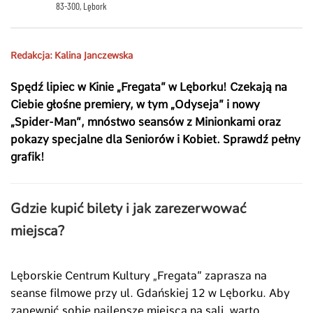
83-300, Lębork
Redakcja:
Kalina Janczewska
Spędź lipiec w Kinie „Fregata” w Lęborku! Czekają na
Ciebie głośne premiery, w tym „Odyseja” i nowy
„Spider-Man”, mnóstwo seansów z Minionkami oraz
pokazy specjalne dla Seniorów i Kobiet. Sprawdź pełny
grafik!
Gdzie kupić bilety i jak zarezerwować
miejsca?
Lęborskie Centrum Kultury „Fregata” zaprasza na
seanse filmowe przy ul.
Gdańskiej 12 w Lęborku.
Aby
zapewnić sobie najlepsze miejsca na sali,
warto