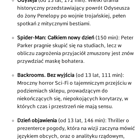
Odyseja
(od 13 lat,
172 min):
Wielki drama
historyczny przedstawiający powrót Odyseusza
do żony Penelopy po wojnie trojańskiej,
pełen
spotkań z mitycznymi bestiami.
Spider-Man: Całkiem nowy dzień
(150 min):
Peter
Parker pragnie skupić się na studiach,
lecz w
obliczu zagrożenia przyjaciół zmuszony jest znów
przywdziać maskę bohatera.
Backrooms. Bez wyjścia
(od 13 lat,
111 min):
Mroczny horror Sci-Fi o tajemniczym przejściu w
podziemiach sklepu,
prowadzącym do
niekończących się,
niepokojących korytarzy,
w
których czas i przestrzeń nie mają sensu.
Dzień objawienia
(od 13 lat,
146 min):
Thriller o
prezenterce pogody,
która na wizji zaczyna mówić
językiem obcych,
oraz o analityku rządowym,