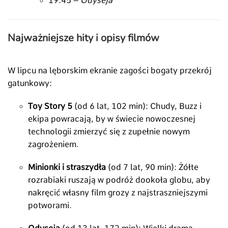
19:
45 –
Odyseja
Najważniejsze hity i opisy filmów
W lipcu na lęborskim ekranie zagości bogaty przekrój
gatunkowy:
Toy Story 5
(od 6 lat,
102 min):
Chudy,
Buzz i
ekipa powracają,
by w świecie nowoczesnej
technologii zmierzyć się z zupełnie nowym
zagrożeniem.
Minionki i straszydła
(od 7 lat,
90 min):
Żółte
rozrabiaki ruszają w podróż dookoła globu,
aby
nakręcić własny film grozy z najstraszniejszymi
potworami.