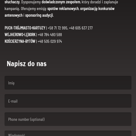
słuchaczy
. Dysponujemy
doświadczonym zespołem
, który doradzi i zaplanuje
kampanię. Oferujemy emisję
spotów reklamowych
,
organizację konkursów
antenowych
i
sponsoring audycji
.
PUCK-TRÓJMIASTO-KARTUZY
| +58 71 72 995, +48 605 637 277
WEJHEROWO-LĘBORK
| +48 784 480 588
KOŚCIERZYNA-BYTÓW
| +48 505 029 974
Napisz do nas
(First name is required )
(Email is required. )