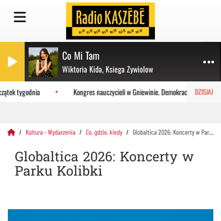
Co Mi Tam
Wiktoria Kida, Ksiega Zywiolow
ątek tygodnia
Kongres nauczycieli w Gniewinie. Demokracja i szacunek w
DZISIAJ
Kùltura - Wydarzenia
Co, gdzie, kiedy
Globaltica 2026: Koncerty w Parku Kolibki
Globaltica 2026: Koncerty w
Parku Kolibki