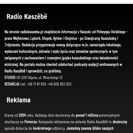
Radio Kaszëbë
Na stronie radiokaszebe.pl znajdziecie informacje z Kaszub: od Półwyspu Helskiego -
przez Wejherowo, Lębork, Słupsk, Bytów i Chojnice - po Szwajcarię Kaszubską i
Trójmiasto. Redakcja przygotowuje newsy dotyczące m.in. samorządu lokalnego,
wydarzeń kulturalnych, zdrowia i stylu życia oraz tematów społecznych, w tym
związanych z zachowaniem i rozwojem języka kaszubskiego oraz świadomości
etnicznej. Na portalu można również odsłuchać podcasty audycji emitowanych w
Radiu Kaszëbë i sprawdzić, co graliśmy.
STUDIO
| 81-229 Gdynia, ul. Mireckiego 12
REDAKCJA
| tel. +58 71 81 929, +48 605 952 922
Reklama
Gramy od
2004
roku. Każdego dnia docieramy do
ponad 1 miliona
potencjalnych
słuchaczy na
Pomorzu
. Kampania reklamowa na antenie Radia Kaszëbë to
skuteczny
sposób dotarcia do
konkretnego
odbiorcy.
Jesteśmy zawsze blisko naszych