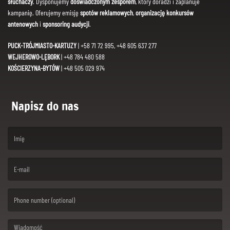
słuchaczy
. Dysponujemy
doświadczonym zespołem
, który doradzi i zaplanuje
kampanię. Oferujemy emisję
spotów reklamowych
,
organizację konkursów
antenowych
i
sponsoring audycji
.
PUCK-TRÓJMIASTO-KARTUZY
| +58 71 72 995, +48 605 637 277
WEJHEROWO-LĘBORK
| +48 784 480 588
KOŚCIERZYNA-BYTÓW
| +48 505 029 974
Napisz do nas
(First name is required )
(Email is required. )