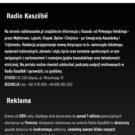
Radio Kaszëbë
Na stronie radiokaszebe.pl znajdziecie informacje z Kaszub: od Półwyspu Helskiego -
przez Wejherowo, Lębork, Słupsk, Bytów i Chojnice - po Szwajcarię Kaszubską i
Trójmiasto. Redakcja przygotowuje newsy dotyczące m.in. samorządu lokalnego,
wydarzeń kulturalnych, zdrowia i stylu życia oraz tematów społecznych, w tym
związanych z zachowaniem i rozwojem języka kaszubskiego oraz świadomości
etnicznej. Na portalu można również odsłuchać podcasty audycji emitowanych w
Radiu Kaszëbë i sprawdzić, co graliśmy.
STUDIO
| 81-229 Gdynia, ul. Mireckiego 12
REDAKCJA
| tel. +58 71 81 929, +48 605 952 922
Reklama
Gramy od
2004
roku. Każdego dnia docieramy do
ponad 1 miliona
potencjalnych
słuchaczy na
Pomorzu
. Kampania reklamowa na antenie Radia Kaszëbë to
skuteczny
sposób dotarcia do
konkretnego
odbiorcy.
Jesteśmy zawsze blisko naszych