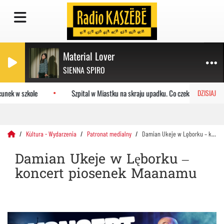
Material Lover
SIENNA SPIRO
ek w szkole
Szpital w Miastku na skraju upadku. Co czeka placówkę?
DZISIAJ
Kùltura - Wydarzenia
Patronat medialny
Damian Ukeje w Lęborku – koncert piosenek Maanamu
Damian Ukeje w Lęborku –
koncert piosenek Maanamu