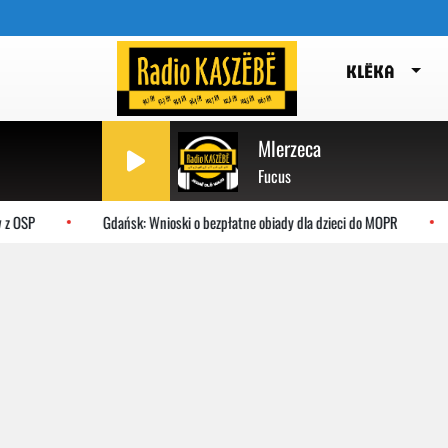
KLËKA
Mlerzeca
Fucus
P
Gdańsk: Wnioski o bezpłatne obiady dla dzieci do MOPR
Sł