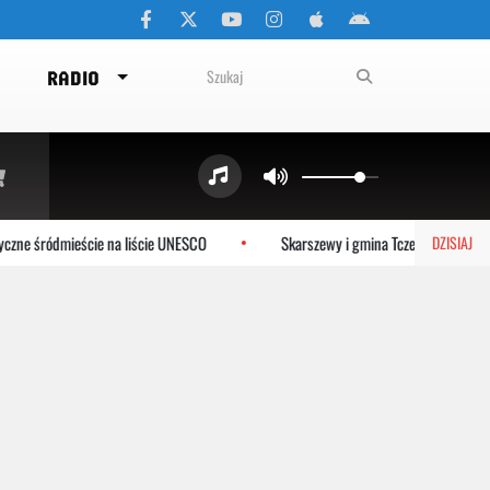
RADIO
śródmieście na liście UNESCO
Skarszewy i gmina Tczew dołączają do s
DZISIAJ