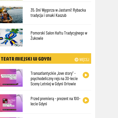
35. Dni Węgorza w Jastarni! Rybacka
tradycja i smaki Kaszub
Pomorski Salon Haftu Tradycyjnego w
Żukowie
TEATR MIEJSKI W GDYNI
WIĘCEJ
Transatlantyckie „love story" -
psychodeliczny rejs na 30-lecie
Sceny Letniej w Gdyni Orłowie
Przed premierą - prezent na 100-
lecie Gdyni