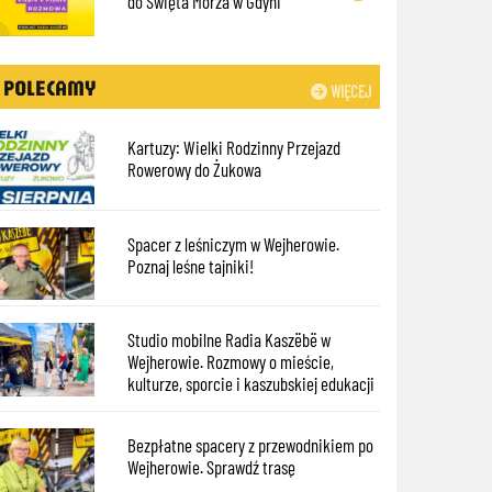
do Święta Morza w Gdyni
POLECAMY
WIĘCEJ
Kartuzy: Wielki Rodzinny Przejazd
Rowerowy do Żukowa
Spacer z leśniczym w Wejherowie.
Poznaj leśne tajniki!
Studio mobilne Radia Kaszëbë w
Wejherowie. Rozmowy o mieście,
kulturze, sporcie i kaszubskiej edukacji
Bezpłatne spacery z przewodnikiem po
Wejherowie. Sprawdź trasę