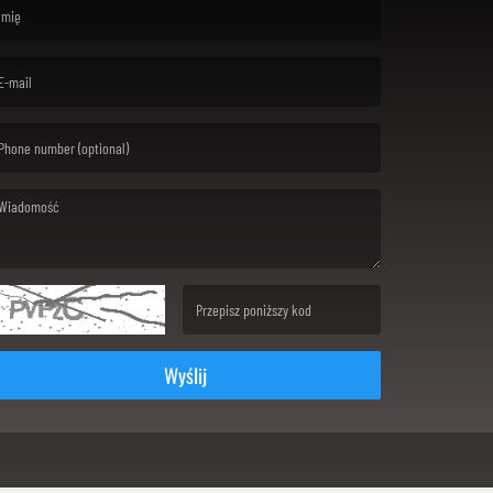
rst name is required )
ail is required. )
ssage is required. )
(Invalid Captcha. )
Wyślij