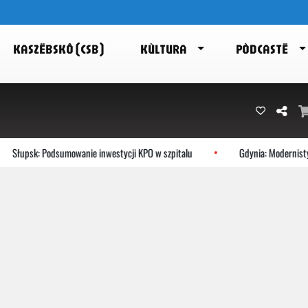
KASZËBSKÔ (CSB)
KÙLTURA
PÒDCASTË
upsk: Podsumowanie inwestycji KPO w szpitalu
Gdynia: Modernistyczne 