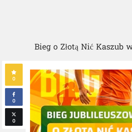
Bieg o Złotą Nić Kaszub w
0
0
0