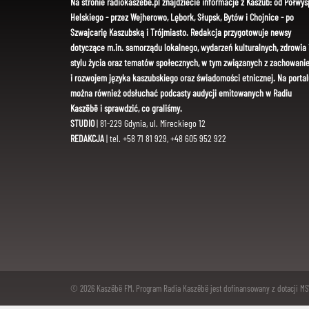
Na stronie radiokaszebe.pl znajdziecie informacje z Kaszub: od Półwys
Helskiego - przez Wejherowo, Lębork, Słupsk, Bytów i Chojnice - po
Szwajcarię Kaszubską i Trójmiasto. Redakcja przygotowuje newsy
dotyczące m.in. samorządu lokalnego, wydarzeń kulturalnych, zdrowia 
stylu życia oraz tematów społecznych, w tym związanych z zachowani
i rozwojem języka kaszubskiego oraz świadomości etnicznej. Na portal
można również odsłuchać podcasty audycji emitowanych w Radiu
Kaszëbë i sprawdzić, co graliśmy.
STUDIO
| 81-229 Gdynia, ul. Mireckiego 12
REDAKCJA
| tel. +58 71 81 929, +48 605 952 922
© 2026 Kaszëbë FM. Program Radia Kaszëbë jest dofinansowany z dotacji M