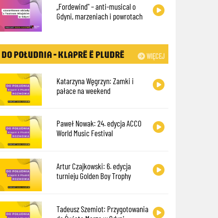
„Fordewind" – anti-musical o
Gdyni, marzeniach i powrotach
DO POŁUDNIA - KLAPRË Ë PLUDRË
WIĘCEJ
Katarzyna Węgrzyn: Zamki i
pałace na weekend
Paweł Nowak: 24. edycja ACCO
World Music Festival
Artur Czajkowski: 6. edycja
turnieju Golden Boy Trophy
Tadeusz Szemiot: Przygotowania