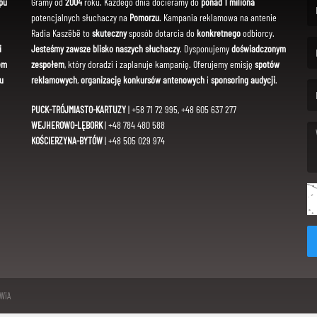
pu
Gramy od
2004
roku. Każdego dnia docieramy do
ponad 1 miliona
potencjalnych słuchaczy na
Pomorzu
. Kampania reklamowa na antenie
(Fi
Radia Kaszëbë to
skuteczny
sposób dotarcia do
konkretnego
odbiorcy.
i
Jesteśmy zawsze blisko naszych słuchaczy
. Dysponujemy
doświadczonym
em
zespołem
, który doradzi i zaplanuje kampanię. Oferujemy emisję
spotów
(Em
u
reklamowych
,
organizację konkursów antenowych
i
sponsoring audycji
.
PUCK-TRÓJMIASTO-KARTUZY
| +58 71 72 995, +48 605 637 277
WEJHEROWO-LĘBORK
| +48 784 480 588
KOŚCIERZYNA-BYTÓW
| +48 505 029 974
(Me
SWiA