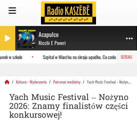
Acapulco
Ricchi E Poveri
nek w szkole
Szpital w Miastku na skraju upadku. Co czeka placówkę?
DZISIAJ
Kùltura - Wydarzenia
Patronat medialny
Yach Music Festival – Nożyno 2026: Znamy finalistów części konkursowej!
Yach Music Festival – Nożyno
2026: Znamy finalistów części
konkursowej!