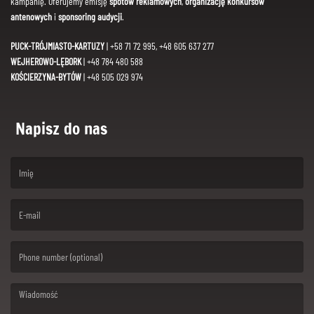
kampanię. Oferujemy emisję
spotów reklamowych
,
organizację konkursów
antenowych
i
sponsoring audycji
.
PUCK-TRÓJMIASTO-KARTUZY
| +58 71 72 995, +48 605 637 277
WEJHEROWO-LĘBORK
| +48 784 480 588
KOŚCIERZYNA-BYTÓW
| +48 505 029 974
Napisz do nas
(First name is required )
(Email is required. )