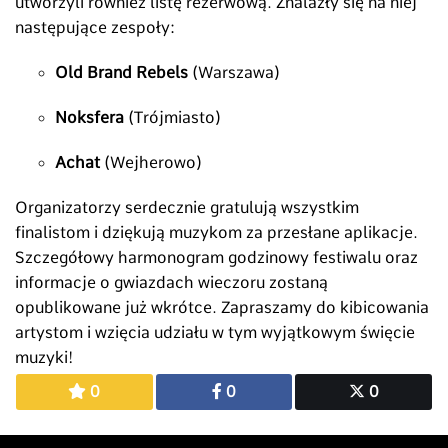
utworzyli również listę rezerwową. Znalazły się na niej
następujące zespoły:
Old Brand Rebels
(Warszawa)
Noksfera
(Trójmiasto)
Achat
(Wejherowo)
Organizatorzy serdecznie gratulują wszystkim
finalistom i dziękują muzykom za przesłane aplikacje.
Szczegółowy harmonogram godzinowy festiwalu oraz
informacje o gwiazdach wieczoru zostaną
opublikowane już wkrótce. Zapraszamy do kibicowania
artystom i wzięcia udziału w tym wyjątkowym święcie
muzyki!
0
0
0