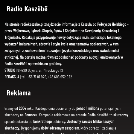
Radio Kaszëbë
Na stronie radiokaszebe.pl znajdziecie informacje z Kaszub: od Półwyspu Helskiego -
przez Wejherowo, Lębork, Słupsk, Bytów i Chojnice - po Szwajcarię Kaszubską i
Trójmiasto. Redakcja przygotowuje newsy dotyczące m.in. samorządu lokalnego,
wydarzeń kulturalnych, zdrowia i stylu życia oraz tematów społecznych, w tym
związanych z zachowaniem i rozwojem języka kaszubskiego oraz świadomości
etnicznej. Na portalu można również odsłuchać podcasty audycji emitowanych w
Radiu Kaszëbë i sprawdzić, co graliśmy.
STUDIO
| 81-229 Gdynia, ul. Mireckiego 12
REDAKCJA
| tel. +58 71 81 929, +48 605 952 922
Reklama
Gramy od
2004
roku. Każdego dnia docieramy do
ponad 1 miliona
potencjalnych
słuchaczy na
Pomorzu
. Kampania reklamowa na antenie Radia Kaszëbë to
skuteczny
sposób dotarcia do
konkretnego
odbiorcy.
Jesteśmy zawsze blisko naszych
słuchaczy
. Dysponujemy
doświadczonym zespołem
, który doradzi i zaplanuje