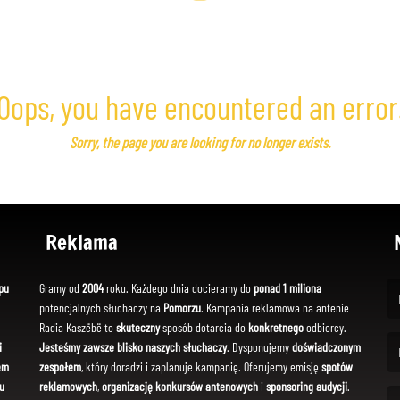
Oops, you have encountered an error
Sorry, the page you are looking for no longer exists.
Reklama
pu
Gramy od
2004
roku. Każdego dnia docieramy do
ponad 1 miliona
potencjalnych słuchaczy na
Pomorzu
. Kampania reklamowa na antenie
(Fi
Radia Kaszëbë to
skuteczny
sposób dotarcia do
konkretnego
odbiorcy.
i
Jesteśmy zawsze blisko naszych słuchaczy
. Dysponujemy
doświadczonym
em
zespołem
, który doradzi i zaplanuje kampanię. Oferujemy emisję
spotów
(Em
u
reklamowych
,
organizację konkursów antenowych
i
sponsoring audycji
.