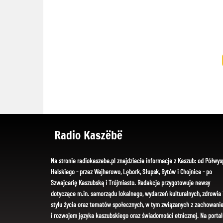
Radio Kaszëbë
Na stronie radiokaszebe.pl znajdziecie informacje z Kaszub: od Półwys
Helskiego - przez Wejherowo, Lębork, Słupsk, Bytów i Chojnice - po
Szwajcarię Kaszubską i Trójmiasto. Redakcja przygotowuje newsy
dotyczące m.in. samorządu lokalnego, wydarzeń kulturalnych, zdrowia 
stylu życia oraz tematów społecznych, w tym związanych z zachowani
i rozwojem języka kaszubskiego oraz świadomości etnicznej. Na portal