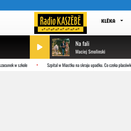
KLËKA
Na fali
Maciej Smolinski
acunek w szkole
Szpital w Miastku na skraju upadku. Co czeka placówkę