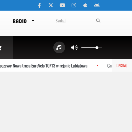
RADIO
ewo: Nowa trasa EuroVelo 10/13 w rejonie Lubiatowa
Gniewino: Stolem 
DZISIAJ