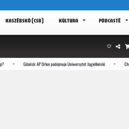
KASZËBSKÔ (CSB)
KÙLTURA
PÒDCASTË
?
Gdańsk: AP Orlen podejmuje Uniwersytet Jagielloński
Chocz