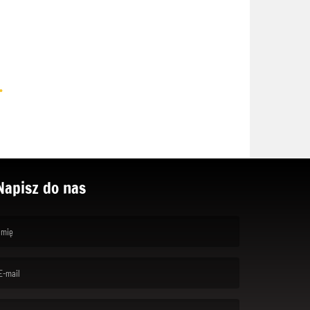
.
Napisz do nas
rst name is required )
ail is required. )