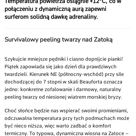
Temperatura powietrza osiągnie +12°C, co w
połączeniu z dynamiczną aurą zapewni
surferom solidną dawkę adrenaliny.
Survivalowy peeling twarzy nad Zatoką
Szykujcie mniejsze pędniki i ciasno dopnijcie pianki!
Piątek zapowiada się jako dzień dla prawdziwych
twardzieli. Kierunek NE (północny-wschód) przy sile
dochodzącej do 7 stopni w skali Beauforta oznacza
jedno: konkretne zofalowanie i darmowy, naturalny
peeling twarzy od niesionej wiatrem morskiej bryzy.
Choć słońce będzie nas wspierać swoimi promieniami,
odczuwalna temperatura przy tych podmuchach może
być nieco niższa, więc warto zadbać o komfort
termiczny. To typowa, dynamiczna wiosna na Zatoce –