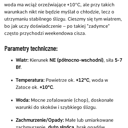
woda ma wciąż orzeźwiające +10°C, ale przy takich
warunkach nikt nie będzie myślał o chłodzie, lecz o
utrzymaniu stabilnego ślizgu. Cieszmy się tym wiatrem,
bo jak uczy doświadczenie – po takiej "zadymce"
często przychodzi weekendowa cisza.
Parametry techniczne:
Wiatr:
Kierunek
NE (północno-wschodni)
, siła
5-7
Bf
.
Temperatura:
Powietrze ok.
+12°C
, woda w
Zatoce ok.
+10°C
.
Woda:
Mocne zofalowanie (chop), doskonałe
warunki do skoków i szybkiego ślizgu.
Zachmurzenie/Opady:
Małe lub umiarkowane
zachmurzenie,
dużo słońca
, brak opadów.