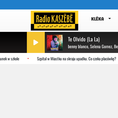
KLËKA
Te Olvido (La La)
benny blanco, Selena Gomez, B
 szkole
Szpital w Miastku na skraju upadku. Co czeka placówkę?