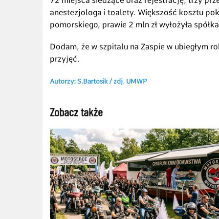
72 miejsca siedzące oraz rejestrację, trzy prz
anestezjologa i toalety. Większość kosztu p
pomorskiego, prawie 2 mln zł wyłożyła spółka
Dodam, że w szpitalu na Zaspie w ubiegłym r
przyjęć.
Autorzy: S.Bartosik /
zdj. UMWP
Zobacz także