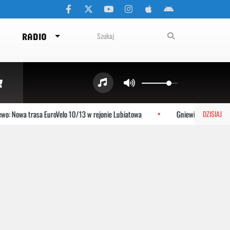
RADIO
wa trasa EuroVelo 10/13 w rejonie Lubiatowa
Gniewino: Stolem szykuje 
DZISIAJ