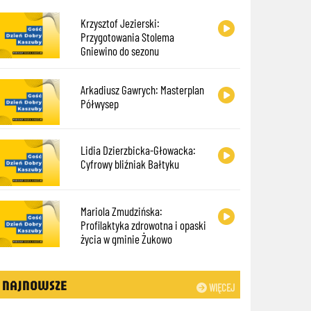
Krzysztof Jezierski:
Przygotowania Stolema
Gniewino do sezonu
Arkadiusz Gawrych: Masterplan
Półwysep
Lidia Dzierzbicka-Głowacka:
Cyfrowy bliźniak Bałtyku
Mariola Zmudzińska:
Profilaktyka zdrowotna i opaski
życia w gminie Żukowo
NAJNOWSZE
WIĘCEJ