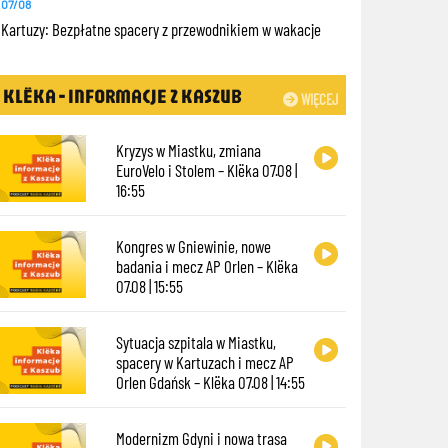
07/08
Kartuzy: Bezpłatne spacery z przewodnikiem w wakacje
KLËKA - INFORMACJE Z KASZUB
WIĘCEJ
Kryzys w Miastku, zmiana
EuroVelo i Stolem – Klëka 07.08 |
16:55
Kongres w Gniewinie, nowe
badania i mecz AP Orlen – Klëka
07.08 | 15:55
Sytuacja szpitala w Miastku,
spacery w Kartuzach i mecz AP
Orlen Gdańsk – Klëka 07.08 | 14:55
Modernizm Gdyni i nowa trasa