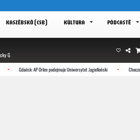
KASZËBSKÔ (CSB)
KÙLTURA
PÒDCASTË
ecky G
Gdańsk: AP Orlen podejmuje Uniwersytet Jagielloński
Choczewo: No