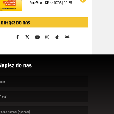
EuroVelo – Klëka 07.08 | 09:55
DOŁĄCZ DO NAS
Napisz do nas
rst name is required )
ail is required. )