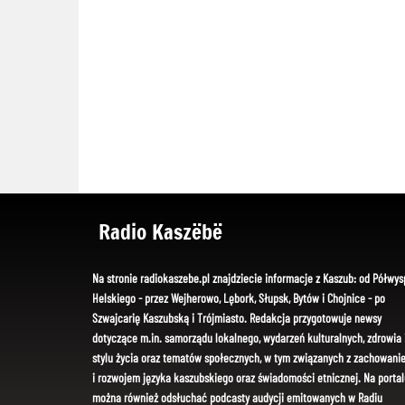
Radio Kaszëbë
Na stronie radiokaszebe.pl znajdziecie informacje z Kaszub: od Półwys
Helskiego - przez Wejherowo, Lębork, Słupsk, Bytów i Chojnice - po
Szwajcarię Kaszubską i Trójmiasto. Redakcja przygotowuje newsy
dotyczące m.in. samorządu lokalnego, wydarzeń kulturalnych, zdrowia 
stylu życia oraz tematów społecznych, w tym związanych z zachowani
i rozwojem języka kaszubskiego oraz świadomości etnicznej. Na portal
można również odsłuchać podcasty audycji emitowanych w Radiu