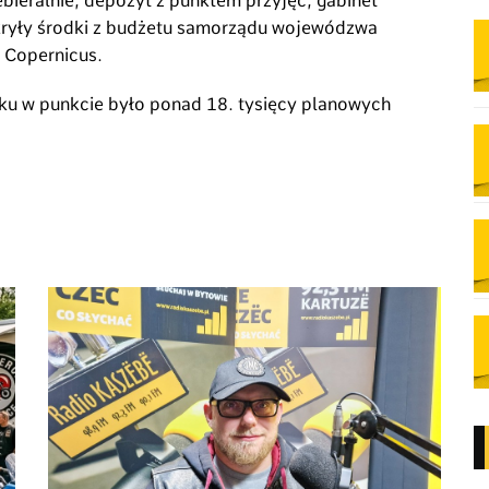
ebieralnie, depozyt z punktem przyjęć, gabinet
okryły środki z budżetu samorządu wojewódzwa
 Copernicus.
oku w punkcie było ponad 18. tysięcy planowych