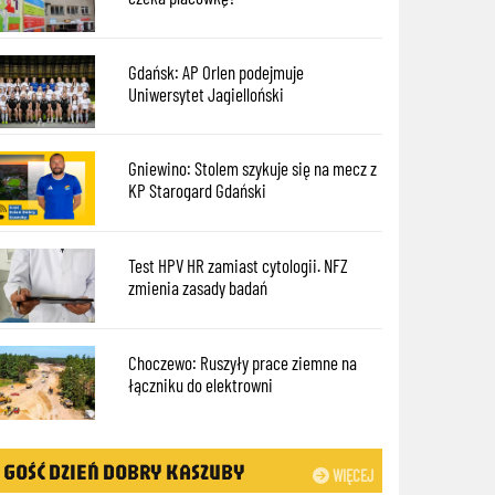
Gdańsk: AP Orlen podejmuje
Uniwersytet Jagielloński
Gniewino: Stolem szykuje się na mecz z
KP Starogard Gdański
Test HPV HR zamiast cytologii. NFZ
zmienia zasady badań
Choczewo: Ruszyły prace ziemne na
łączniku do elektrowni
GOŚĆ DZIEŃ DOBRY KASZUBY
WIĘCEJ