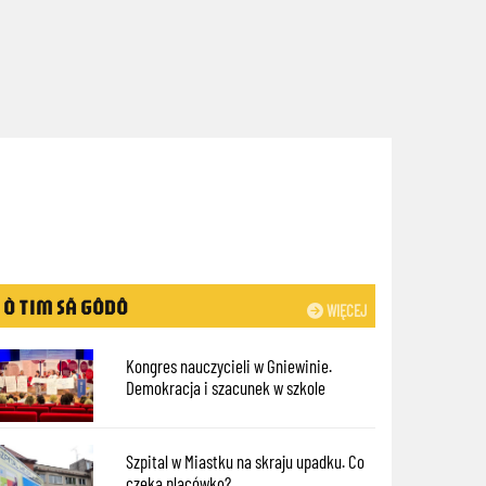
Ò TIM SÃ GÔDÔ
WIĘCEJ
Kongres nauczycieli w Gniewinie.
Demokracja i szacunek w szkole
Szpital w Miastku na skraju upadku. Co
czeka placówkę?