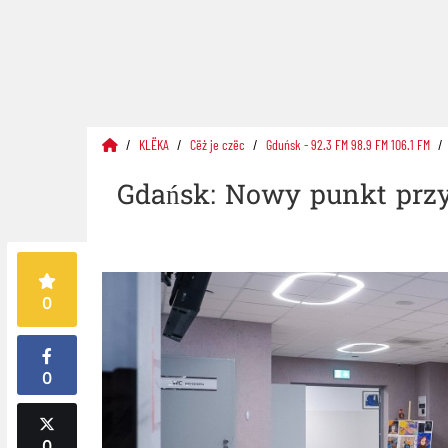
KLËKA
Cëż je czëc
Gduńsk - 92.3 FM 98.9 FM 106.1 FM
Gdańsk: Nowy punkt przyj
0
0
0